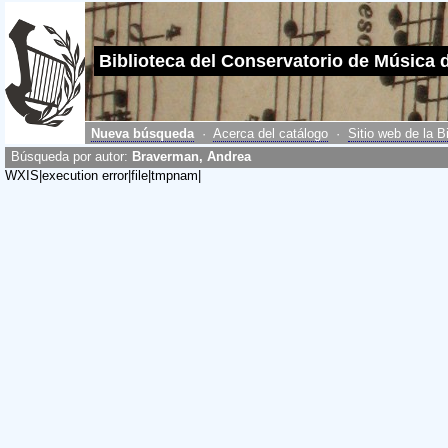
Biblioteca del Conservatorio de Música 
Nueva búsqueda
·
Acerca del catálogo
·
Sitio web de la B
Búsqueda por autor:
Braverman, Andrea
WXIS|execution error|file|tmpnam|