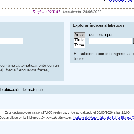
Registro 023181
· Modificado: 28/06/2023
Explorar índices alfabéticos
com
i
enza por:
Es suficiente con que ingrese las p
títulos.
s combina automáticamente con un
.ej.
fractal*
encuentra
fractal
,
e ubicación del material)
Este catálogo cuenta con 27.058 registros, y fue actualizado el 08/06/2026 a las 12:06
sarrollado en la Biblioteca
Dr. Antonio Monteiro
,
Instituto de Matemática de Bahía Blanc