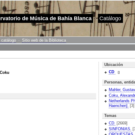
ervatorio de Música de Bahía Blanca
·
Catálogo
 catálogo
·
Sitio web de la Biblioteca
Ubicación
CD
 Coku
[]
Personas, entid
Mahler, Gustav
Coku, Alexandr
Netherlands Ph
Haenchen].
[3]
Temas
CD.
[2669]
SINFONIAS.
[
ORQUESTAS.