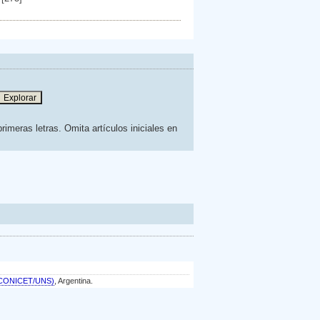
rimeras letras. Omita artículos iniciales en
a (CONICET/UNS)
, Argentina.