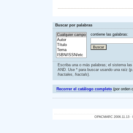
Buscar por palabras
contiene las
p
alabras:
Escriba una o más palabras; el sistema la
AND. Use * para buscar usando una raíz (p
fractales
,
fractals
).
Recorrer el catálogo completo
(por orden d
OPACMARC 2006.11.13 · De