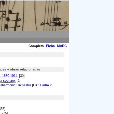
Completo
Ficha
MARC
ades y obras relacionadas
, 1860-1911.
[30]
a soprano.
[1]
ilharmonic Orchestra [Dir.: Hartmut
356]
[275]