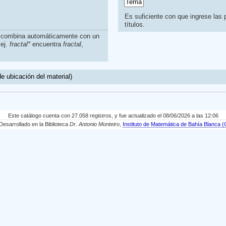
Es suficiente con que ingrese las p
títulos.
s combina automáticamente con un
.ej.
fractal*
encuentra
fractal
,
e ubicación del material)
Este catálogo cuenta con 27.058 registros, y fue actualizado el 08/06/2026 a las 12:06
sarrollado en la Biblioteca
Dr. Antonio Monteiro
,
Instituto de Matemática de Bahía Blanc