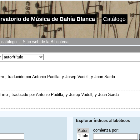
ervatorio de Música de Bahía Blanca
·
Catálogo
 catálogo
·
Sitio web de la Biblioteca
or
rro , traducido por Antonio Padilla, y Josep Vadell, y Joan Sarda
Tirro , traducido por Antonio Padilla, y Josep Vadell, y Joan Sarda
Explorar índices alfabéticos
com
i
enza por: