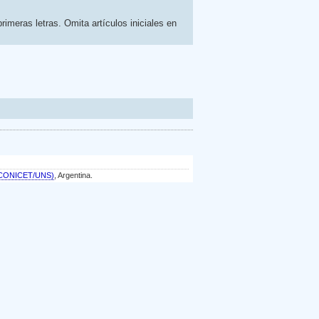
rimeras letras. Omita artículos iniciales en
a (CONICET/UNS)
, Argentina.