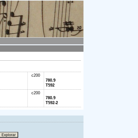
c200
780.9
T592
c200
780.9
T592-2