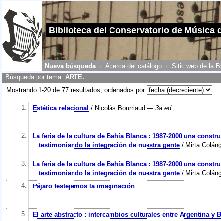
Biblioteca del Conservatorio de Música 
Nueva búsqueda
·
Acerca del catálogo
·
Sitio web de la B
Búsqueda por tema:
ARTE.
Mostrando 1-20 de 77 resultados, ordenados por
1.
Estética relacional
/ Nicolás Bourriaud
— 3a ed.
2.
La feria de la cultura de Bahía Blanca : 1987-2000 una constr
testimoniando la integración de nuestra gente
/ Mirta Coláng
3.
La feria de la cultura de Bahía Blanca : 1987-2000 una constr
testimoniando la integración de nuestra gente
/ Mirta Coláng
4.
Pájaro festejemos la imaginación
5.
El arte abstracto : intercambios culturales entre Argentina y B