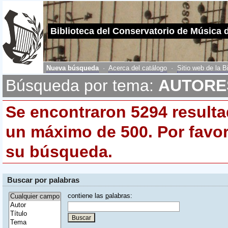
Biblioteca del Conservatorio de Música 
Nueva búsqueda
·
Acerca del catálogo
·
Sitio web de la B
Búsqueda por tema:
AUTORE
Se encontraron
5294
resulta
un máximo de
500
. Por favo
su búsqueda.
Buscar por palabras
contiene las
p
alabras: