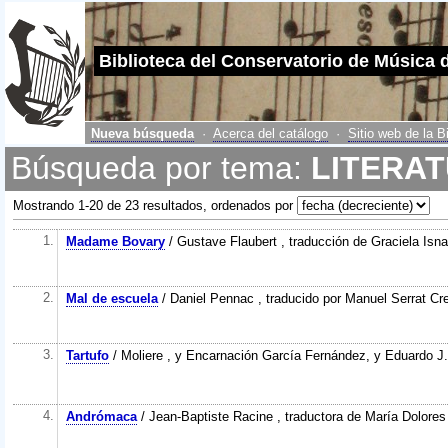
Biblioteca del Conservatorio de Música 
Nueva búsqueda
·
Acerca del catálogo
·
Sitio web de la B
Búsqueda por tema:
LITERA
Mostrando 1-20 de 23 resultados, ordenados por
1.
Madame Bovary
/ Gustave Flaubert , traducción de Graciela Isn
2.
Mal de escuela
/ Daniel Pennac , traducido por Manuel Serrat Cr
3.
Tartufo
/ Moliere , y Encarnación García Fernández, y Eduardo 
4.
Andrómaca
/ Jean-Baptiste Racine , traductora de María Dolore