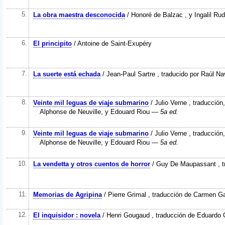
5.
La obra maestra desconocida
/ Honoré de Balzac , y Ingalil Rud
6.
El principito
/ Antoine de Saint-Exupéry
7.
La suerte está echada
/ Jean-Paul Sartre , traducido por Raúl Na
8.
Veinte mil leguas de viaje submarino
/ Julio Verne , traducción
Alphonse de Neuville, y Edouard Riou
— 5a ed.
9.
Veinte mil leguas de viaje submarino
/ Julio Verne , traducción
Alphonse de Neuville, y Edouard Riou
— 5a ed.
10.
La vendetta y otros cuentos de horror
/ Guy De Maupassant , tr
11.
Memorias de Agripina
/ Pierre Grimal , traducción de Carmen G
12.
El inquisidor : novela
/ Henri Gougaud , traducción de Eduardo G