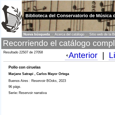
Biblioteca del Conservatorio de Música 
Nueva búsqueda
·
Acerca del catálogo
·
Sitio web de la B
Recorriendo el catálogo compl
Resultado 22507 de 27058
Anterior
|
L
Pollo con ciruelas
Marjane Satrapi , Carlos Mayor Ortega
Buenos Aires : Reservoir BOoks, 2023
96 págs.
Serie:
Reservoir narrativa