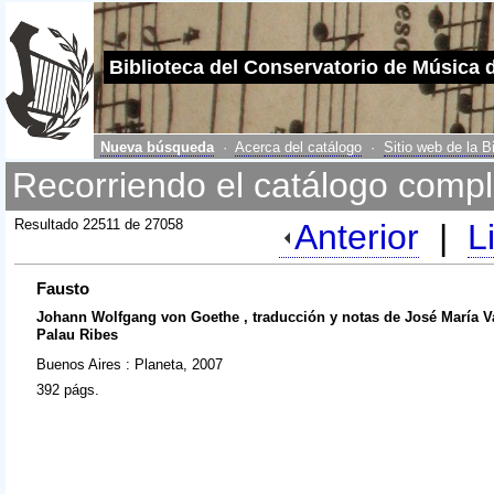
Biblioteca del Conservatorio de Música 
Nueva búsqueda
·
Acerca del catálogo
·
Sitio web de la B
Recorriendo el catálogo compl
Resultado 22511 de 27058
Anterior
|
L
Fausto
Johann Wolfgang von Goethe , traducción y notas de José María Va
Palau Ribes
Buenos Aires : Planeta, 2007
392 págs.