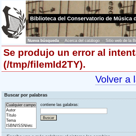
Biblioteca del Conservatorio de Música 
Nueva búsqueda
·
Acerca del catálogo
·
Sitio web de la B
Se produjo un error al inten
(/tmp/filemId2TY).
Volver a 
Buscar por palabras
contiene las
p
alabras: