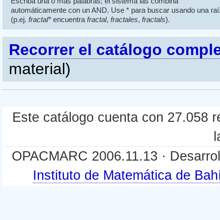
Escriba una o más palabras; el sistema las combina
automáticamente con un AND. Use * para buscar usando una raí
(p.ej.
fractal*
encuentra
fractal
,
fractales
,
fractals
).
Recorrer el catálogo compl
material)
Este catálogo cuenta con 27.058 re
l
OPACMARC 2006.11.13 · Desarroll
Instituto de Matemática de B