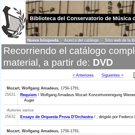
Biblioteca del Conservatorio de Música 
Nueva búsqueda
·
Acerca del catálogo
·
Sitio web de la B
Recorriendo el catálogo compl
material, a partir de:
DVD
< Anteriores
Siguientes >
Mozart, Wolfgang Amadeus,
1756-1791.
25631.
Requiem
/ Wolfgang Amadeus Mozart Konzertvereinigung Wiener S
Auger
Autores varios
25632.
Ensayo de Orquesta Prova D'Orchestra
/ , dirigido por Federco 
Mozart, Wolfgang Amadeus,
1756-1791.