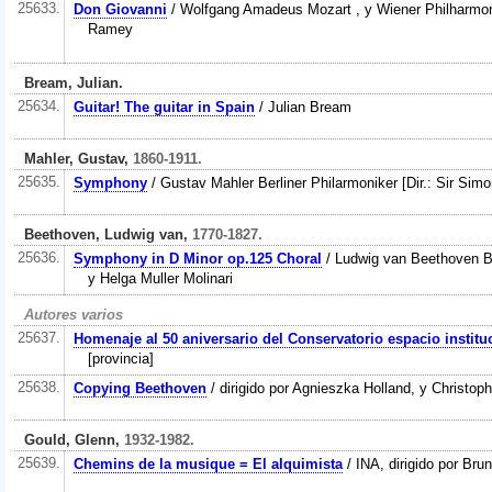
25633.
Don Giovanni
/ Wolfgang Amadeus Mozart , y Wiener Philharmoni
Ramey
Bream, Julian.
25634.
Guitar! The guitar in Spain
/ Julian Bream
Mahler, Gustav,
1860-1911.
25635.
Symphony
/ Gustav Mahler Berliner Philarmoniker [Dir.: Sir Sim
Beethoven, Ludwig van,
1770-1827.
25636.
Symphony in D Minor op.125 Choral
/ Ludwig van Beethoven Berl
y Helga Muller Molinari
Autores varios
25637.
Homenaje al 50 aniversario del Conservatorio espacio instituc
[provincia]
25638.
Copying Beethoven
/ dirigido por Agnieszka Holland, y Christop
Gould, Glenn,
1932-1982.
25639.
Chemins de la musique = El alquimista
/ INA, dirigido por Br