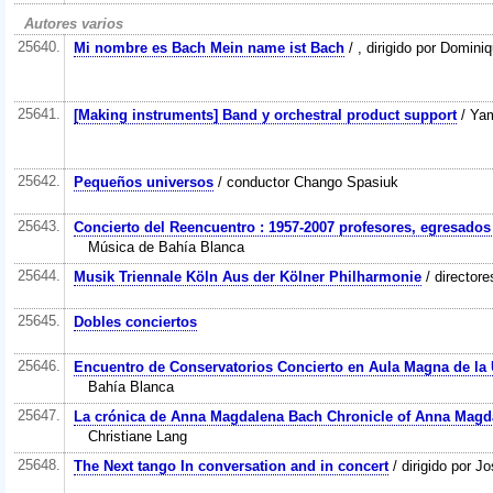
Autores varios
25640.
Mi nombre es Bach Mein name ist Bach
/ , dirigido por Domin
25641.
[Making instruments] Band y orchestral product support
/ Ya
25642.
Pequeños universos
/ conductor Chango Spasiuk
25643.
Concierto del Reencuentro : 1957-2007 profesores, egresado
Música de Bahía Blanca
25644.
Musik Triennale Köln Aus der Kölner Philharmonie
/ director
25645.
Dobles conciertos
25646.
Encuentro de Conservatorios Concierto en Aula Magna de la 
Bahía Blanca
25647.
La crónica de Anna Magdalena Bach Chronicle of Anna Magd
Christiane Lang
25648.
The Next tango In conversation and in concert
/ dirigido por 