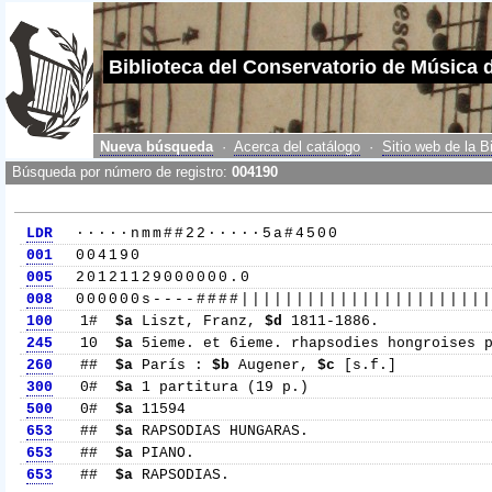
Biblioteca del Conservatorio de Música 
Nueva búsqueda
·
Acerca del catálogo
·
Sitio web de la B
Búsqueda por número de registro:
004190
LDR
·····nmm##22·····5a#4500
001
004190
005
20121129000000.0
008
000000s----####||||||||||||||||||||||
100
1#
$a
Liszt, Franz,
$d
1811-1886.
245
10
$a
5ieme. et 6ieme. rhapsodies hongroises 
260
##
$a
París :
$b
Augener,
$c
[s.f.]
300
0#
$a
1 partitura (19 p.)
500
0#
$a
11594
653
##
$a
RAPSODIAS HUNGARAS.
653
##
$a
PIANO.
653
##
$a
RAPSODIAS.