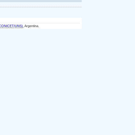
a (CONICET/UNS)
, Argentina.