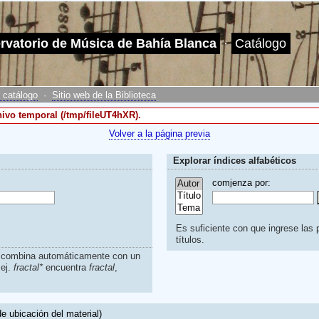
ervatorio de Música de Bahía Blanca
·
Catálogo
 catálogo
·
Sitio web de la Biblioteca
chivo temporal (/tmp/fileUT4hXR).
Volver a la página previa
Explorar índices alfabéticos
com
i
enza por:
Es suficiente con que ingrese las p
títulos.
s combina automáticamente con un
.ej.
fractal*
encuentra
fractal
,
e ubicación del material)