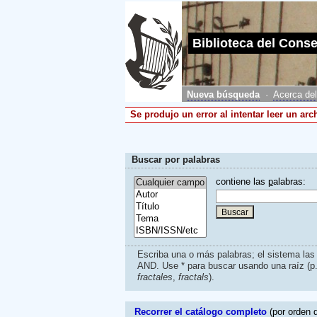
Biblioteca del Cons
Nueva búsqueda
·
Acerca del
Se produjo un error al intentar leer un ar
Buscar por palabras
contiene las
p
alabras:
Escriba una o más palabras; el sistema la
AND. Use * para buscar usando una raíz (p
fractales
,
fractals
).
Recorrer el catálogo completo
(por orden d