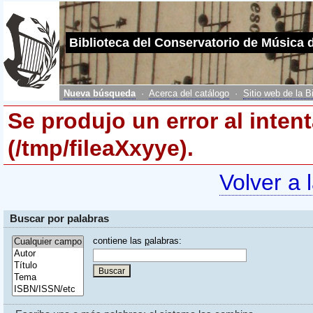
Biblioteca del Conservatorio de Música 
Nueva búsqueda
·
Acerca del catálogo
·
Sitio web de la B
Se produjo un error al inten
(/tmp/fileaXxyye).
Volver a 
Buscar por palabras
contiene las
p
alabras: