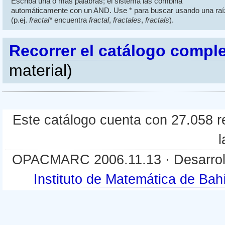
Escriba una o más palabras; el sistema las combina
automáticamente con un AND. Use * para buscar usando una raí
(p.ej.
fractal*
encuentra
fractal
,
fractales
,
fractals
).
Recorrer el catálogo compl
material)
Este catálogo cuenta con 27.058 re
l
OPACMARC 2006.11.13 · Desarroll
Instituto de Matemática de B