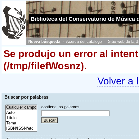
Biblioteca del Conservatorio de Música 
Nueva búsqueda
·
Acerca del catálogo
·
Sitio web de la B
Se produjo un error al inten
(/tmp/filefWosnz).
Volver a 
Buscar por palabras
contiene las
p
alabras: