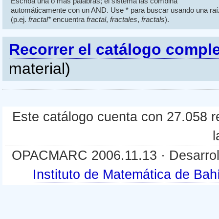
Escriba una o más palabras; el sistema las combina
automáticamente con un AND. Use * para buscar usando una raí
(p.ej.
fractal*
encuentra
fractal
,
fractales
,
fractals
).
Recorrer el catálogo compl
material)
Este catálogo cuenta con 27.058 re
l
OPACMARC 2006.11.13 · Desarroll
Instituto de Matemática de B