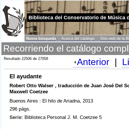
Biblioteca del Conservatorio de Música 
Nueva búsqueda
·
Acerca del catálogo
·
Sitio web de la B
Recorriendo el catálogo compl
Resultado 22506 de 27058
Anterior
|
L
El ayudante
Robert Otto Walser , traducción de Juan José Del So
Maxwell Coetzee
Buenos Aires : El hilo de Ariadna, 2013
296 págs.
Serie:
Biblioteca Personal J. M. Coetzee 5