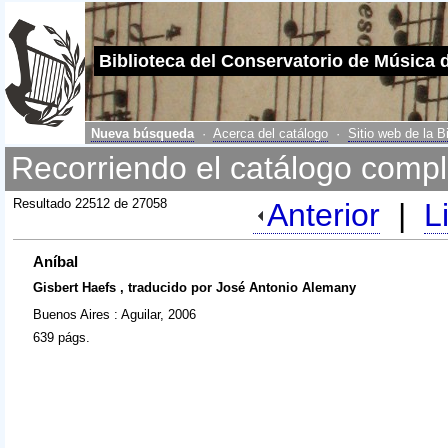
Biblioteca del Conservatorio de Música 
Nueva búsqueda
·
Acerca del catálogo
·
Sitio web de la B
Recorriendo el catálogo compl
Resultado 22512 de 27058
Anterior
|
L
Aníbal
Gisbert Haefs , traducido por José Antonio Alemany
Buenos Aires : Aguilar, 2006
639 págs.