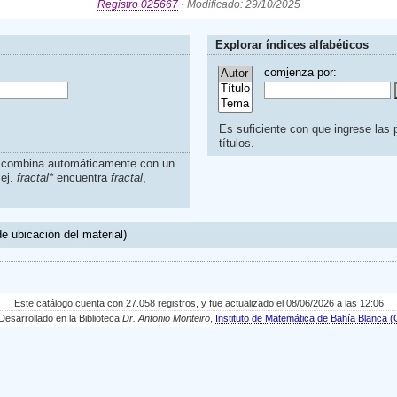
Registro 025667
· Modificado: 29/10/2025
Explorar índices alfabéticos
com
i
enza por:
Es suficiente con que ingrese las p
títulos.
s combina automáticamente con un
.ej.
fractal*
encuentra
fractal
,
e ubicación del material)
Este catálogo cuenta con 27.058 registros, y fue actualizado el 08/06/2026 a las 12:06
sarrollado en la Biblioteca
Dr. Antonio Monteiro
,
Instituto de Matemática de Bahía Blanc