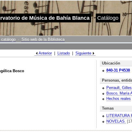
ervatorio de Música de Bahía Blanca
·
Catálogo
 catálogo
·
Sitio web de la Biblioteca
Anterior
|
Listado
|
Siguiente
Ubicación
840-31
P4538
Angélica Bosco
Personas, entid
Perrault, Gilles
Bosco, María A
Hechos reales
Temas
LITERATURA 
NOVELAS.
[1