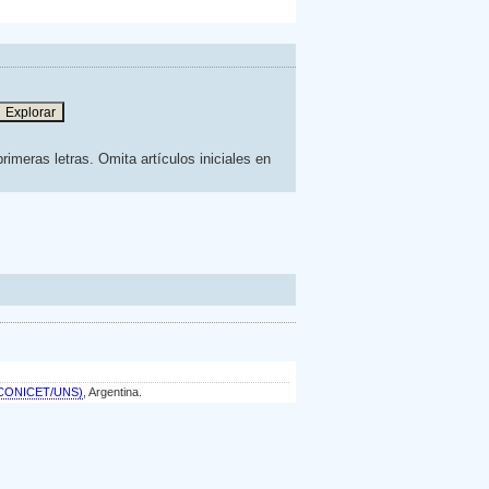
rimeras letras. Omita artículos iniciales en
a (CONICET/UNS)
, Argentina.