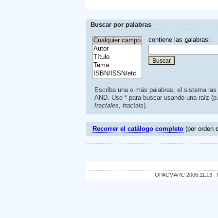
Buscar por palabras
contiene las
p
alabras:
Escriba una o más palabras; el sistema la
AND. Use * para buscar usando una raíz (p
fractales
,
fractals
).
Recorrer el catálogo completo
(por orden d
OPACMARC 2006.11.13 · De