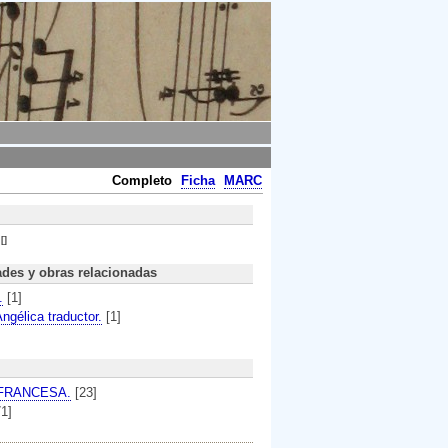
Completo
Ficha
MARC
[]
ades y obras relacionadas
.
[1]
ngélica traductor.
[1]
FRANCESA.
[23]
71]