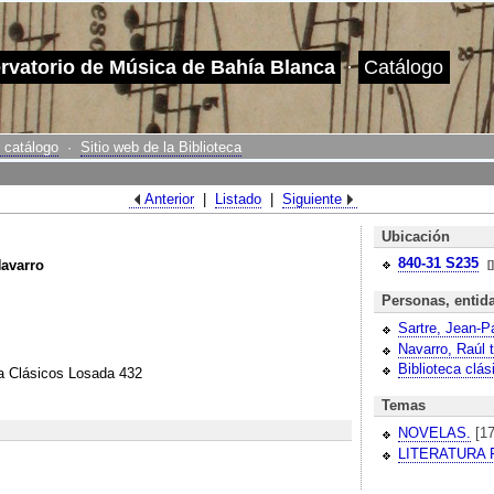
ervatorio de Música de Bahía Blanca
·
Catálogo
 catálogo
·
Sitio web de la Biblioteca
Anterior
|
Listado
|
Siguiente
Ubicación
840-31
S235
Navarro
[]
Personas, entid
Sartre, Jean-P
Navarro, Raúl t
Biblioteca clá
a Clásicos Losada 432
Temas
NOVELAS.
[1
LITERATURA 