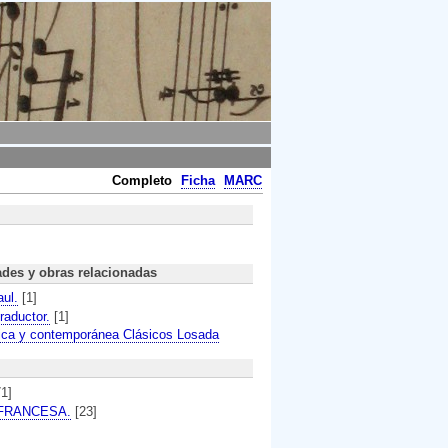
Completo
Ficha
MARC
ades y obras relacionadas
aul.
[1]
raductor.
[1]
sica y contemporánea Clásicos Losada
71]
FRANCESA.
[23]