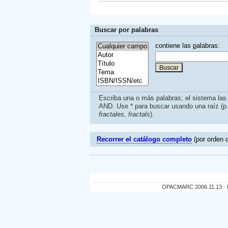
Buscar por palabras
contiene las
p
alabras:
Escriba una o más palabras; el sistema la
AND. Use * para buscar usando una raíz (p
fractales
,
fractals
).
Recorrer el catálogo completo
(por orden d
OPACMARC 2006.11.13 · De