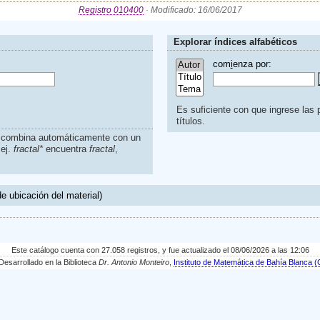
Registro 010400
· Modificado: 16/06/2017
Explorar índices alfabéticos
com
i
enza por:
Es suficiente con que ingrese las p
títulos.
s combina automáticamente con un
.ej.
fractal*
encuentra
fractal
,
e ubicación del material)
Este catálogo cuenta con 27.058 registros, y fue actualizado el 08/06/2026 a las 12:06
sarrollado en la Biblioteca
Dr. Antonio Monteiro
,
Instituto de Matemática de Bahía Blanc