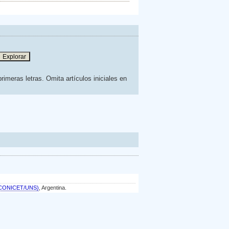
rimeras letras. Omita artículos iniciales en
a (CONICET/UNS)
, Argentina.