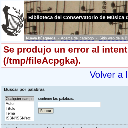
Biblioteca del Conservatorio de Música 
Nueva búsqueda
·
Acerca del catálogo
·
Sitio web de la B
Se produjo un error al inten
(/tmp/fileAcpgka).
Volver a 
Buscar por palabras
contiene las
p
alabras: