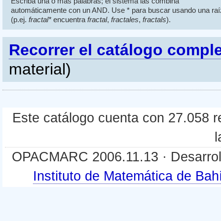
Escriba una o más palabras; el sistema las combina
automáticamente con un AND. Use * para buscar usando una raí
(p.ej.
fractal*
encuentra
fractal
,
fractales
,
fractals
).
Recorrer el catálogo compl
material)
Este catálogo cuenta con 27.058 re
l
OPACMARC 2006.11.13 · Desarroll
Instituto de Matemática de B