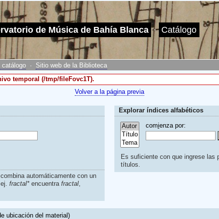
ervatorio de Música de Bahía Blanca
·
Catálogo
 catálogo
·
Sitio web de la Biblioteca
hivo temporal (/tmp/fileFovc1T).
Volver a la página previa
Explorar índices alfabéticos
com
i
enza por:
Es suficiente con que ingrese las p
títulos.
s combina automáticamente con un
.ej.
fractal*
encuentra
fractal
,
e ubicación del material)