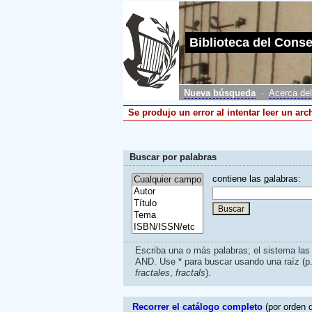
Biblioteca del Cons
Nueva búsqueda
·
Acerca del
Se produjo un error al intentar leer un arc
Buscar por palabras
contiene las
p
alabras:
Escriba una o más palabras; el sistema la
AND. Use * para buscar usando una raíz (p
fractales
,
fractals
).
Recorrer el catálogo completo
(por orden d