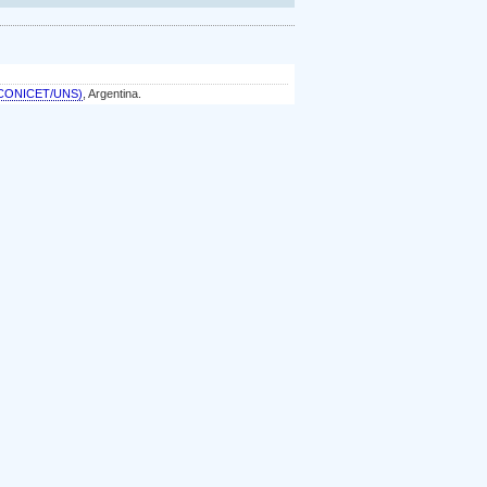
a (CONICET/UNS)
, Argentina.