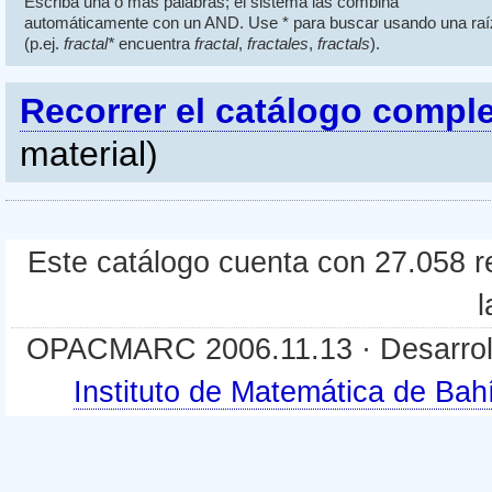
Escriba una o más palabras; el sistema las combina
automáticamente con un AND. Use * para buscar usando una raí
(p.ej.
fractal*
encuentra
fractal
,
fractales
,
fractals
).
Recorrer el catálogo compl
material)
Este catálogo cuenta con 27.058 re
l
OPACMARC 2006.11.13 · Desarroll
Instituto de Matemática de B