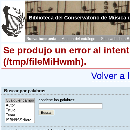
Biblioteca del Conservatorio de Música 
Nueva búsqueda
·
Acerca del catálogo
·
Sitio web de la B
Se produjo un error al inten
(/tmp/fileMiHwmh).
Volver a 
Buscar por palabras
contiene las
p
alabras: