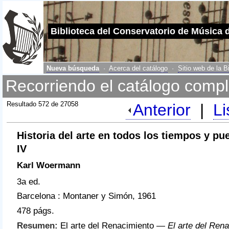
Biblioteca del Conservatorio de Música 
Nueva búsqueda
·
Acerca del catálogo
·
Sitio web de la B
Recorriendo el catálogo compl
Resultado 572 de 27058
Anterior
|
Li
Historia del arte en todos los tiempos y p
IV
Karl Woermann
3a ed.
Barcelona : Montaner y Simón, 1961
478 págs.
Resumen:
El arte del Renacimiento —
El arte del Rena