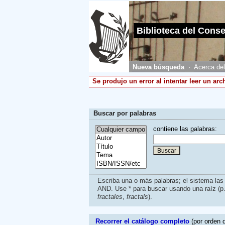
Biblioteca del Cons
Nueva búsqueda
·
Acerca del
Se produjo un error al intentar leer un ar
Buscar por palabras
contiene las
p
alabras:
Escriba una o más palabras; el sistema la
AND. Use * para buscar usando una raíz (p
fractales
,
fractals
).
Recorrer el catálogo completo
(por orden d