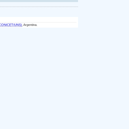
a (CONICET/UNS)
, Argentina.