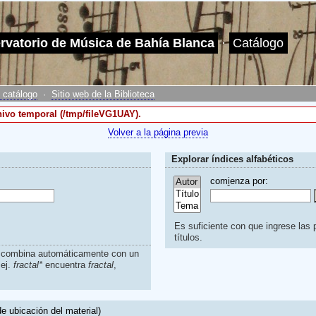
ervatorio de Música de Bahía Blanca
·
Catálogo
 catálogo
·
Sitio web de la Biblioteca
chivo temporal (/tmp/fileVG1UAY).
Volver a la página previa
Explorar índices alfabéticos
com
i
enza por:
Es suficiente con que ingrese las p
títulos.
s combina automáticamente con un
.ej.
fractal*
encuentra
fractal
,
e ubicación del material)